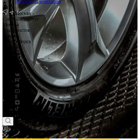
Реквизиты компании
Москва
Санкт-Петербург
Москва
Владивосток
Тюмень
Новосибирск
Саратов
Смоленск
Россия
Беларусь