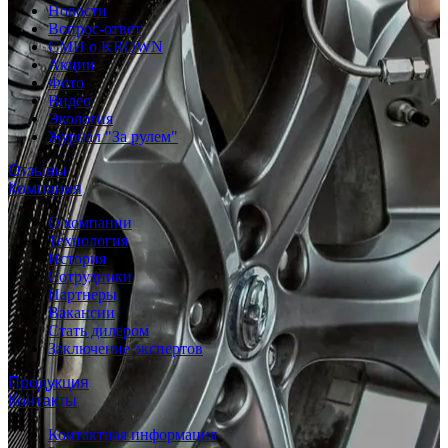
Новости
Вопрос-ответ
СМИ о KROWN
Акции
Фото
Видео
Экология
Журнал "За рулем"
Отзывы
Компания
О компании
Технология
История
Сотрудники
Партнеры
Вакансии
Стать дилером
Заключение экспертов
Продукция
Контакты
Контактная информация