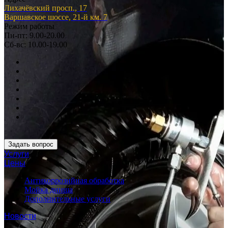
Лихачёвский просп., 17
Варшавское шоссе, 21-й км. 7
Режим работы
Пн-пт: 9.00-20.00
Сб-вс: 10.00-19.00
Задать вопрос
Услуги
Цены
Антикоррозийная обработка
Мойка днища
Дополнительные услуги
Новости