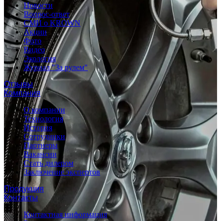
Новости
Вопрос-ответ
СМИ о KROWN
Акции
Фото
Видео
Экология
Журнал "За рулем"
Отзывы
Компания
О компании
Технология
История
Сотрудники
Партнеры
Вакансии
Стать дилером
Заключение экспертов
Продукция
Контакты
Контактная информация