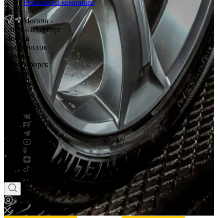
Реквизиты компании
Москва
Санкт-Петербург
Москва
Владивосток
Тюмень
Новосибирск
Саратов
Смоленск
Россия
Беларусь