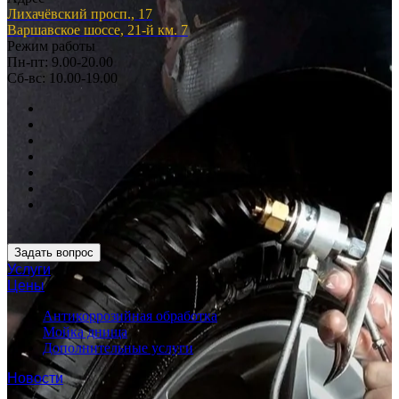
Лихачёвский просп., 17
Варшавское шоссе, 21-й км. 7
Режим работы
Пн-пт: 9.00-20.00
Сб-вс: 10.00-19.00
Задать вопрос
Услуги
Цены
Антикоррозийная обработка
Мойка днища
Дополнительные услуги
Новости