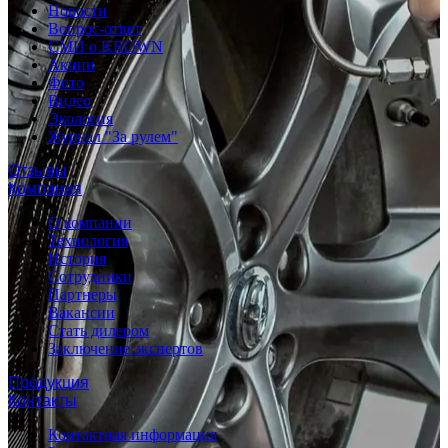
Новости
Вопрос-ответ
СМИ о KROWN
Акции
Фото
Видео
Экология
Журнал "За рулем"
Отзывы
Компания
О компании
Технология
История
Сотрудники
Партнеры
Вакансии
Стать дилером
Заключение экспертов
Продукция
Контакты
Контактная информация