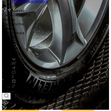
Реквизиты компании
Москва
Санкт-Петербург
Москва
Владивосток
Тюмень
Новосибирск
Саратов
Смоленск
Россия
Беларусь