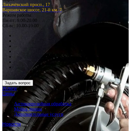
Лихачёвский просп., 17
Варшавское шоссе, 21-й км. 7
Режим работы
Пн-пт: 9.00-20.00
Сб-вс: 10.00-19.00
Задать вопрос
Услуги
Цены
Антикоррозийная обработка
Мойка днища
Дополнительные услуги
Новости