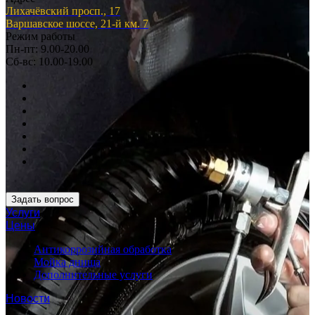
Лихачёвский просп., 17
Варшавское шоссе, 21-й км. 7
Режим работы
Пн-пт: 9.00-20.00
Сб-вс: 10.00-19.00
Задать вопрос
Услуги
Цены
Антикоррозийная обработка
Мойка днища
Дополнительные услуги
Новости