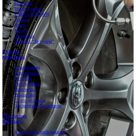
Новости
Вопрос-ответ
СМИ о KROWN
Акции
Фото
Видео
Экология
Журнал "За рулем"
Отзывы
Компания
О компании
Технология
История
Сотрудники
Партнеры
Вакансии
Стать дилером
Заключение экспертов
Продукция
Контакты
Контактная информация