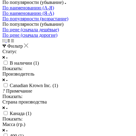
По популярности (убывание)
По наименованию (А-Я)
По наименованию (Я-А)
По популярности (возрастание)
По популярности (убывание)
По цене (сначала дешёвые)
По цене (сначала дорогие)
Фильтр
Статус
В наличии (
1
)
Показать:
Производитель
Canadian Krown Inc. (
1
)
?
Примечание
Показать:
Страна производства
Канада (
1
)
Показать:
Масса (гр.)
400 (
1
)