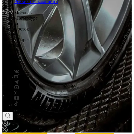
Реквизиты компании
Москва
Санкт-Петербург
Москва
Владивосток
Тюмень
Новосибирск
Саратов
Смоленск
Россия
Беларусь