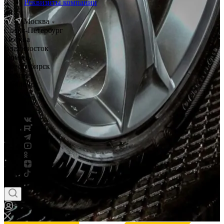
Реквизиты компании
Москва
Санкт-Петербург
Москва
Владивосток
Тюмень
Новосибирск
Саратов
Смоленск
Россия
Беларусь