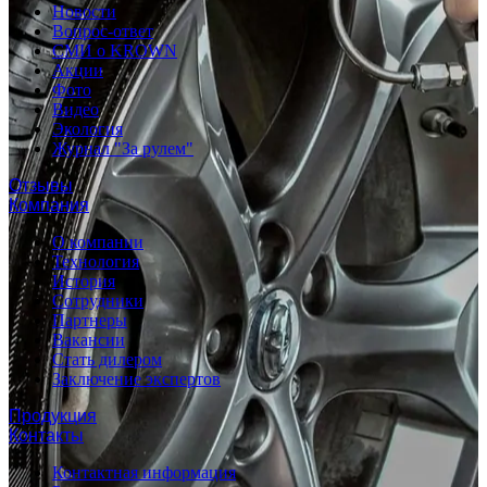
Новости
Вопрос-ответ
СМИ о KROWN
Акции
Фото
Видео
Экология
Журнал "За рулем"
Отзывы
Компания
О компании
Технология
История
Сотрудники
Партнеры
Вакансии
Стать дилером
Заключение экспертов
Продукция
Контакты
Контактная информация