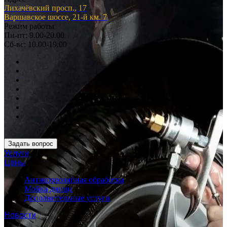
Лихачёвский просп., 17
Варшавское шоссе, 21-й км. 7
Режим работы
Пн-пт: 9.00-20.00
Сб-вс: 10.00-19.00
Задать вопрос
Услуги
Цены
Антикоррозийная обработка
Мойка днища
Дополнительные услуги
Новости