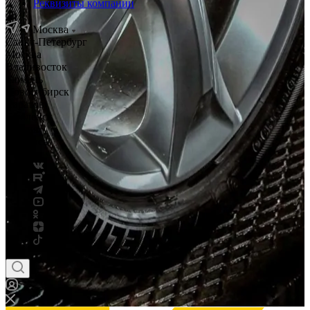
Реквизиты компании
Москва
Санкт-Петербург
Москва
Владивосток
Тюмень
Новосибирск
Саратов
Смоленск
Россия
Беларусь