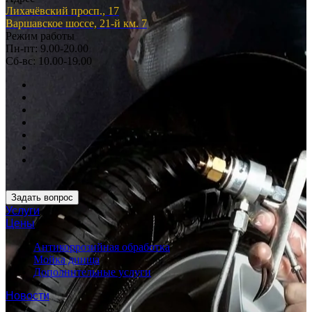
Лихачёвский просп., 17
Варшавское шоссе, 21-й км. 7
Режим работы
Пн-пт: 9.00-20.00
Сб-вс: 10.00-19.00
Задать вопрос
Услуги
Цены
Антикоррозийная обработка
Мойка днища
Дополнительные услуги
Новости