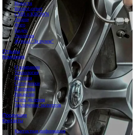
Новости
Вопрос-ответ
СМИ о KROWN
Акции
Фото
Видео
Экология
Журнал "За рулем"
Отзывы
Компания
О компании
Технология
История
Сотрудники
Партнеры
Вакансии
Стать дилером
Заключение экспертов
Продукция
Контакты
Контактная информация