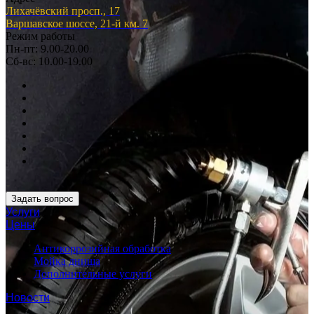
Лихачёвский просп., 17
Варшавское шоссе, 21-й км. 7
Режим работы
Пн-пт: 9.00-20.00
Сб-вс: 10.00-19.00
Задать вопрос
Услуги
Цены
Антикоррозийная обработка
Мойка днища
Дополнительные услуги
Новости