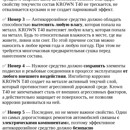
свойству текучести состав KROWN T40 не трескается, не
отваливается кусками и не создает парниковый эффект.
✅
Номер 3
— Антикоррозийное средство должно обладать
способностью
вытеснять любую влагу
, которая попала на
металл. KROWN T40 вытесняет любую влагу, которая попала
на металл. Будь то относительная влажность в месте, где вы
живете, ливни или снег. По этой причине состав можно
наносить в любое время года и любую погоду. При этом не
требуется многочасовая предварительная сушка перед
нанесением состава.
✅
Номер 4
— Нужное средство должно
сохранять
элементы
подвески и резьбовые соединения в процессе эксплуатации
от
любого внешнего воздействия
. Ингибитор коррозии
KROWN T40 создает на металле активный текучий слой,
который противостоит агрессивной дорожной среде. Krown
T40 не запечатывает сталь от внешних агрессивных факторов,
а действительно защищает ее поверхность, не позволяя
коррозии развиваться на ней.
✅
Номер 5
— Последнее, но не менее важное свойство. Одни
из самых дорогостоящих ремонтов автомобилей связаны
с
электрическими компонентам
и, поэтому эффективное
антикоррозийное средство должно
безопасно