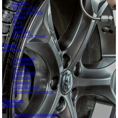
Новости
Вопрос-ответ
СМИ о KROWN
Акции
Фото
Видео
Экология
Журнал "За рулем"
Отзывы
Компания
О компании
Технология
История
Сотрудники
Партнеры
Вакансии
Стать дилером
Заключение экспертов
Продукция
Контакты
Контактная информация