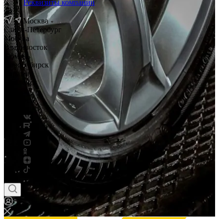
Реквизиты компании
Москва
Санкт-Петербург
Москва
Владивосток
Тюмень
Новосибирск
Саратов
Смоленск
Россия
Беларусь