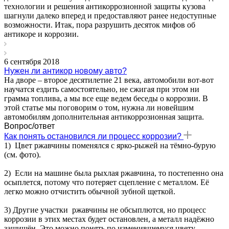
технологии и решения антикоррозионной защиты кузова
шагнули далеко вперед и предоставляют ранее недоступные
возможности. Итак, пора разрушить десяток мифов об
антикоре и коррозии.
6 сентября 2018
Нужен ли антикор новому авто?
На дворе – второе десятилетие 21 века, автомобили вот-вот
научатся ездить самостоятельно, не сжигая при этом ни
грамма топлива, а мы все еще ведем беседы о коррозии. В
этой статье мы поговорим о том, нужна ли новейшим
автомобилям дополнительная антикоррозионная защита.
Вопрос/ответ
Как понять остановился ли процесс коррозии?
1) Цвет ржавчины поменялся с ярко-рыжей на тёмно-бурую
(см. фото).
2) Если на машине была рыхлая ржавчина, то постепенно она
осыплется, потому что потеряет сцепление с металлом. Её
легко можно отчистить обычной зубной щеткой.
3) Другие участки ржавчины не обсыплются, но процесс
коррозии в этих местах будет остановлен, а металл надёжно
защищён. Это можно понять по изменившемуся цвету