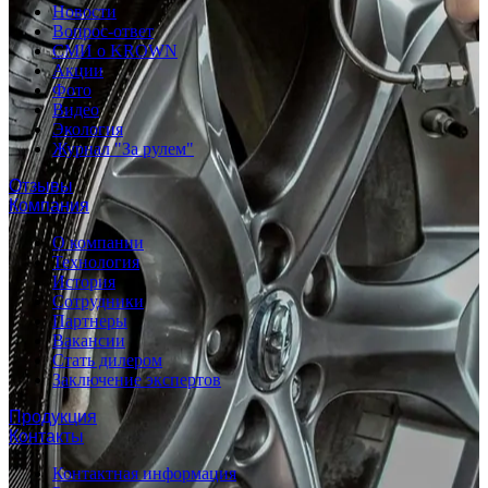
Новости
Вопрос-ответ
СМИ о KROWN
Акции
Фото
Видео
Экология
Журнал "За рулем"
Отзывы
Компания
О компании
Технология
История
Сотрудники
Партнеры
Вакансии
Стать дилером
Заключение экспертов
Продукция
Контакты
Контактная информация