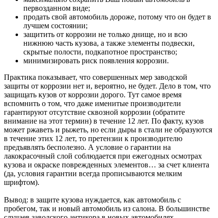
первозданном виде;
продать свой автомобиль дороже, потому что он будет в
лучшем состоянии;
защитить от коррозии не только днище, но и всю
нижнюю часть кузова, а также элементы подвески,
скрытые полости, подкапотное пространство;
минимизировать риск появления коррозии.
Практика показывает, что совершенных мер заводской
защиты от коррозии нет и, вероятно, не будет. Дело в том, что
защищать кузов от коррозии дорого. Тут самое время
вспомнить о том, что даже именитые производители
гарантируют отсутствие сквозной коррозии (обратите
внимание на этот термин) в течение 12 лет. По факту, кузов
может ржаветь и рыжеть, но если дыры в стали не образуются
в течение этих 12 лет, то претензии к производителю
предъявлять бесполезно. А условие о гарантии на
лакокрасочный слой соблюдается при ежегодных осмотрах
кузова и окраске поврежденных элементов… за счет клиента
(да, условия гарантии всегда прописываются мелким
шрифтом).
Вывод: в защите кузова нуждается, как автомобиль с
пробегом, так и новый автомобиль из салона. В большинстве
случаев заводского антикора в новых автомобилях