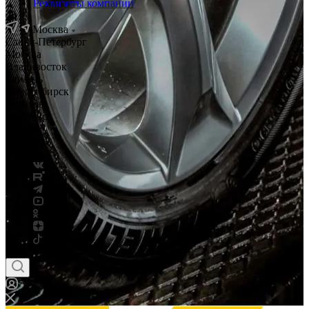
Реквизиты компании
Москва
Санкт-Петербург
Москва
Владивосток
Тюмень
Новосибирск
Саратов
Смоленск
Россия
Беларусь