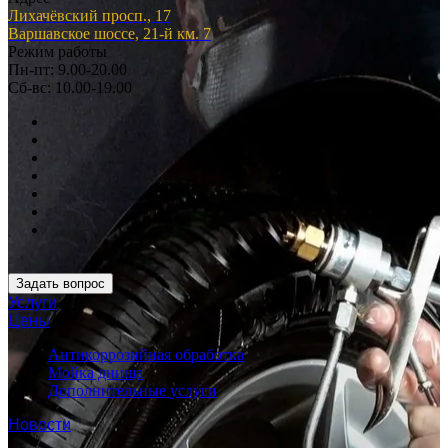
Лихачёвский просп., 17
Варшавское шоссе, 21-й км. 7
Режим работы
Пн-пт: 9.00-20.00
Сб-вс: 10.00-19.00
Задать вопрос
Услуги
Цены
Антикоррозийная обработка
Мойка днища
Дополнительные услуги
Новости