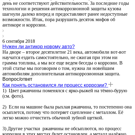
день не соответствуют действительности. За последние годы
технологии и решения антикоррозионной защиты кузова
шагнули далеко вперед и предоставляют ранее недоступные
возможности. Итак, пора разрушить десяток мифов об
антикоре и коррозии.
6 сентября 2018
Нужен ли антикор новому авто?
На дворе – второе десятилетие 21 века, автомобили вот-вот
научатся ездить самостоятельно, не сжигая при этом ни
грамма топлива, а мы все еще ведем беседы о коррозии. В
этой статье мы поговорим о том, нужна ли новейшим
автомобилям дополнительная антикоррозионная защита.
Вопрос/ответ
Как понять остановился ли процесс коррозии?
1) Цвет ржавчины поменялся с ярко-рыжей на тёмно-бурую
(см. фото).
2) Если на машине была рыхлая ржавчина, то постепенно она
осыплется, потому что потеряет сцепление с металлом. Её
легко можно отчистить обычной зубной щеткой.
3) Другие участки ржавчины не обсыплются, но процесс
коррозии в этих местах будет остановлен, а металл надёжно