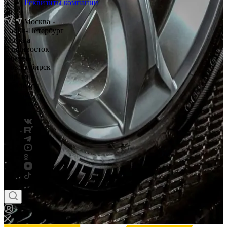
Реквизиты компании
Москва
Санкт-Петербург
Москва
Владивосток
Тюмень
Новосибирск
Саратов
Смоленск
Россия
Беларусь