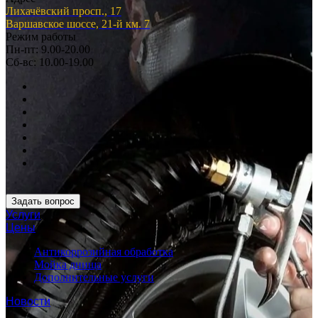
Лихачёвский просп., 17
Варшавское шоссе, 21-й км. 7
Режим работы
Пн-пт: 9.00-20.00
Сб-вс: 10.00-19.00
Задать вопрос
Услуги
Цены
Антикоррозийная обработка
Мойка днища
Дополнительные услуги
Новости