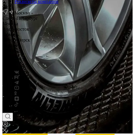
Реквизиты компании
Москва
Санкт-Петербург
Москва
Владивосток
Тюмень
Новосибирск
Саратов
Смоленск
Россия
Беларусь