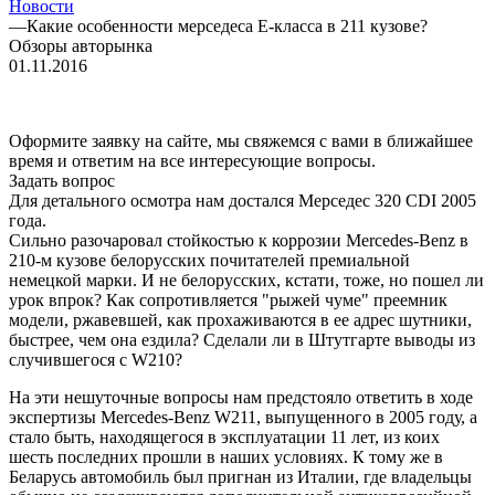
Новости
—
Какие особенности мерседеса Е-класса в 211 кузове?
Обзоры авторынка
01.11.2016
Оформите заявку на сайте, мы свяжемся с вами в ближайшее
время и ответим на все интересующие вопросы.
Задать вопрос
Для детального осмотра нам достался Мерседес 320 CDI 2005
года.
Сильно разочаровал стойкостью к коррозии Mercedes-Benz в
210-м кузове белорусских почитателей премиальной
немецкой марки. И не белорусских, кстати, тоже, но пошел ли
урок впрок? Как сопротивляется "рыжей чуме" преемник
модели, ржавевшей, как прохаживаются в ее адрес шутники,
быстрее, чем она ездила? Сделали ли в Штутгарте выводы из
случившегося с W210?
На эти нешуточные вопросы нам предстояло ответить в ходе
экспертизы Mercedes-Benz W211, выпущенного в 2005 году, а
стало быть, находящегося в эксплуатации 11 лет, из коих
шесть последних прошли в наших условиях. К тому же в
Беларусь автомобиль был пригнан из Италии, где владельцы