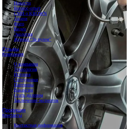
Новости
Вопрос-ответ
СМИ о KROWN
Акции
Фото
Видео
Экология
Журнал "За рулем"
Отзывы
Компания
О компании
Технология
История
Сотрудники
Партнеры
Вакансии
Стать дилером
Заключение экспертов
Продукция
Контакты
Контактная информация