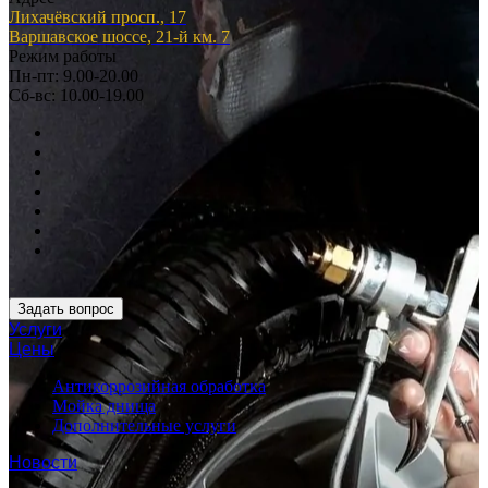
Лихачёвский просп., 17
Варшавское шоссе, 21-й км. 7
Режим работы
Пн-пт: 9.00-20.00
Сб-вс: 10.00-19.00
Задать вопрос
Услуги
Цены
Антикоррозийная обработка
Мойка днища
Дополнительные услуги
Новости