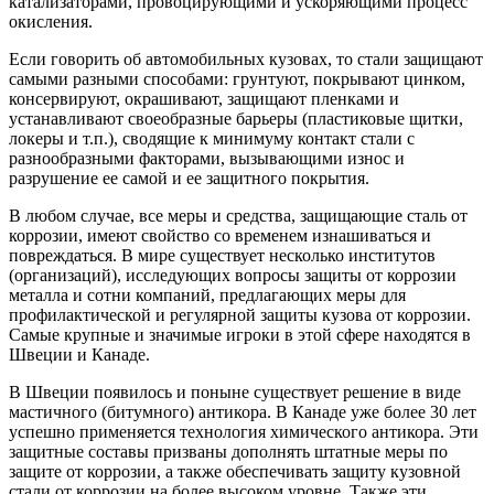
катализаторами, провоцирующими и ускоряющими процесс
окисления.
Если говорить об автомобильных кузовах, то стали защищают
самыми разными способами: грунтуют, покрывают цинком,
консервируют, окрашивают, защищают пленками и
устанавливают своеобразные барьеры (пластиковые щитки,
локеры и т.п.), сводящие к минимуму контакт стали с
разнообразными факторами, вызывающими износ и
разрушение ее самой и ее защитного покрытия.
В любом случае, все меры и средства, защищающие сталь от
коррозии, имеют свойство со временем изнашиваться и
повреждаться. В мире существует несколько институтов
(организаций), исследующих вопросы защиты от коррозии
металла и сотни компаний, предлагающих меры для
профилактической и регулярной защиты кузова от коррозии.
Самые крупные и значимые игроки в этой сфере находятся в
Швеции и Канаде.
В Швеции появилось и поныне существует решение в виде
мастичного (битумного) антикора. В Канаде уже более 30 лет
успешно применяется технология химического антикора. Эти
защитные составы призваны дополнять штатные меры по
защите от коррозии, а также обеспечивать защиту кузовной
стали от коррозии на более высоком уровне. Также эти