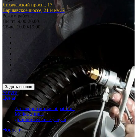
Лихачёвский просп., 17
Варшавское шоссе, 21-й км. 7
Режим работы
Пн-пт: 9.00-20.00
Сб-вс: 10.00-19.00
Задать вопрос
Услуги
Цены
Антикоррозийная обработка
Мойка днища
Дополнительные услуги
Новости