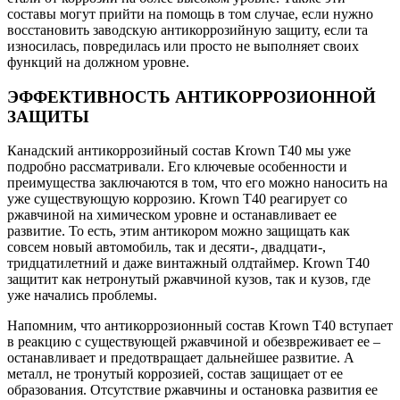
составы могут прийти на помощь в том случае, если нужно
восстановить заводскую антикоррозийную защиту, если та
износилась, повредилась или просто не выполняет своих
функций на должном уровне.
ЭФФЕКТИВНОСТЬ АНТИКОРРОЗИОННОЙ
ЗАЩИТЫ
Канадский антикоррозийный состав Krown T40 мы уже
подробно рассматривали. Его ключевые особенности и
преимущества заключаются в том, что его можно наносить на
уже существующую коррозию. Krown T40 реагирует со
ржавчиной на химическом уровне и останавливает ее
развитие. То есть, этим антикором можно защищать как
совсем новый автомобиль, так и десяти-, двадцати-,
тридцатилетний и даже винтажный олдтаймер. Krown T40
защитит как нетронутый ржавчиной кузов, так и кузов, где
уже начались проблемы.
Напомним, что антикоррозионный состав Krown T40 вступает
в реакцию с существующей ржавчиной и обезвреживает ее –
останавливает и предотвращает дальнейшее развитие. А
металл, не тронутый коррозией, состав защищает от ее
образования. Отсутствие ржавчины и остановка развития ее