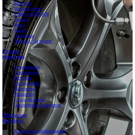
Новости
Вопрос-ответ
СМИ о KROWN
Акции
Фото
Видео
Экология
Журнал "За рулем"
Отзывы
Компания
О компании
Технология
История
Сотрудники
Партнеры
Вакансии
Стать дилером
Заключение экспертов
Продукция
Контакты
Контактная информация