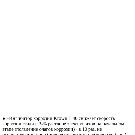
● «Ингибитор коррозии Krown T-40 снижает скорость
коррозии стали в 3-% растворе электролитов на начальном
этапе (появление очагов коррозии) - в 10 раз, не
окончательном этапе (полная поверхностная коррозия) - в 2