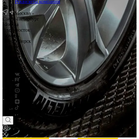
Реквизиты компании
Москва
Санкт-Петербург
Москва
Владивосток
Тюмень
Новосибирск
Саратов
Смоленск
Россия
Беларусь