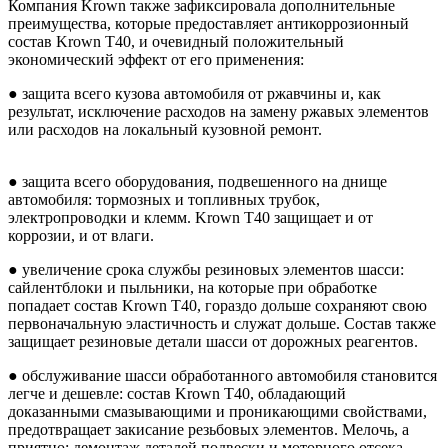
Компания Krown также зафиксировала дополнительные
преимущества, которые предоставляет антикоррозионный
состав Krown Т40, и очевидный положительный
экономический эффект от его применения:
● защита всего кузова автомобиля от ржавчины и, как
результат, исключение расходов на замену ржавых элементов
или расходов на локальный кузовной ремонт.
● защита всего оборудования, подвешенного на днище
автомобиля: тормозных и топливных трубок,
электропроводки и клемм. Krown T40 защищает и от
коррозии, и от влаги.
● увеличение срока службы резиновых элементов шасси:
сайлентблоки и пыльники, на которые при обработке
попадает состав Krown T40, гораздо дольше сохраняют свою
первоначальную эластичность и служат дольше. Состав также
защищает резиновые детали шасси от дорожных реагентов.
● обслуживание шасси обработанного автомобиля становится
легче и дешевле: состав Krown T40, обладающий
доказанными смазывающими и проникающими свойствами,
предотвращает закисание резьбовых элементов. Мелочь, а
приятно: демонтаж деталей подвески и моторного отсека