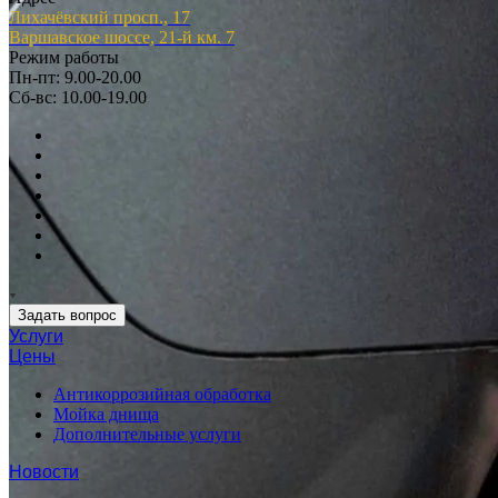
Лихачёвский просп., 17
Варшавское шоссе, 21-й км. 7
Режим работы
Пн-пт: 9.00-20.00
Сб-вс: 10.00-19.00
Задать вопрос
Услуги
Цены
Антикоррозийная обработка
Мойка днища
Дополнительные услуги
Новости