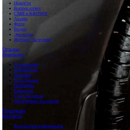
Новости
Вопрос-ответ
СМИ о KROWN
Акции
Фото
Видео
Экология
Журнал "За рулем"
Отзывы
Компания
О компании
Технология
История
Сотрудники
Партнеры
Вакансии
Стать дилером
Заключение экспертов
Продукция
Контакты
Контактная информация