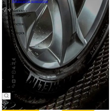
Реквизиты компании
Москва
Санкт-Петербург
Москва
Владивосток
Тюмень
Новосибирск
Саратов
Смоленск
Россия
Беларусь