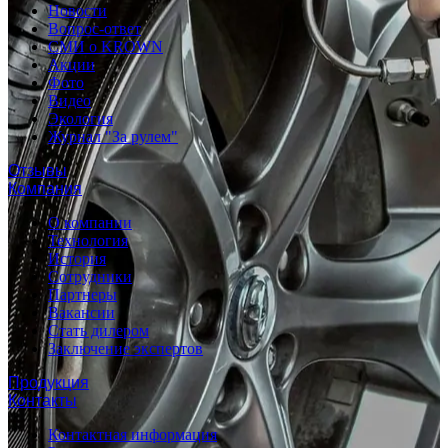
Новости
Вопрос-ответ
СМИ о KROWN
Акции
Фото
Видео
Экология
Журнал "За рулем"
Отзывы
Компания
О компании
Технология
История
Сотрудники
Партнеры
Вакансии
Стать дилером
Заключение экспертов
Продукция
Контакты
Контактная информация