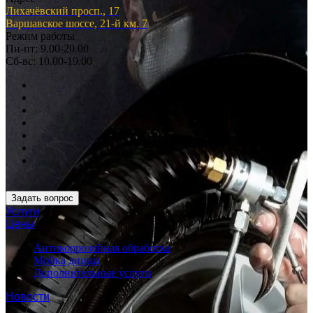
Лихачёвский просп., 17
Варшавское шоссе, 21-й км. 7
Режим работы
Пн-пт: 9.00-20.00
Сб-вс: 10.00-19.00
Задать вопрос
Услуги
Цены
Антикоррозийная обработка
Мойка днища
Дополнительные услуги
Новости